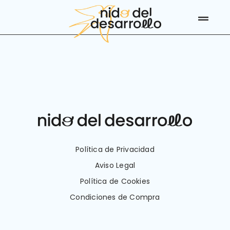
Saltar
al
Toggl
contenido
Navig
Servicios
40 Cartas
Recursos
Calendario
Política de Privacidad
Conócenos
Aviso Legal
Blog
Política de Cookies
Condiciones de Compra
Contacto