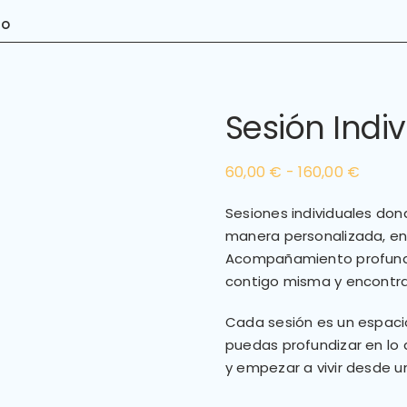
io
Sesión Indiv
Rango
60,00
€
-
160,00
€
de
Sesiones individuales do
precio
manera personalizada, en 
desde
Acompañamiento profundo
60,00
contigo misma y encontrar 
hasta
160,00
Cada sesión es un espaci
puedas profundizar en lo 
y empezar a vivir desde u