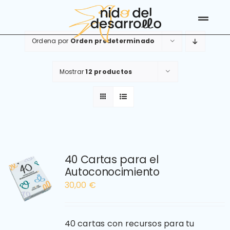
Saltar
al
Toggl
contenido
Navig
Ordena por
Orden predeterminado
Servicios
40 Cartas
Mostrar
12 productos
Recursos
Calendario
Conócenos
40 Cartas para el
Autoconocimiento
Blog
30,00
€
Contacto
40 cartas con recursos para tu